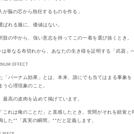
1人が脳の芯から熱狂するものを作る」
選ばれる服に、価値はない。
択肢の中から、強い意志を持ってこの一着を選び抜くとき。
ザインは単なる布切れから、あなたの生き様を証明する「武器」
RNUM EFFECT
た「バーナム効果」とは、本来、誰にでも当てはまる事象を
まう心理現象のこと。
、最高の皮肉を込めて掲げています。
人が「これは俺のことだ」と直感したとき。世間がそれを錯覚と
した**「真実の瞬間」**だと定義します。
 PIECE