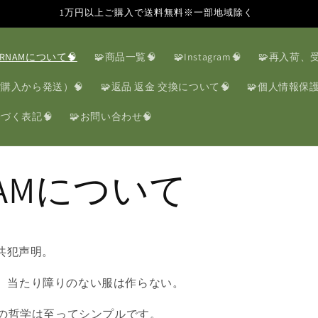
1万円以上ご購入で送料無料※一部地域除く
ARNAMについて🧠
🧩商品一覧🧠
🧩Instagram🧠
🧩再入荷、
ご購入から発送）🧠
🧩返品 返金 交換について🧠
🧩個人情報保護
づく表記🧠
🧩お問い合わせ🧠
NAMについて
の共犯声明。
、当たり障りのない服は作らない。
Oの哲学は至ってシンプルです。