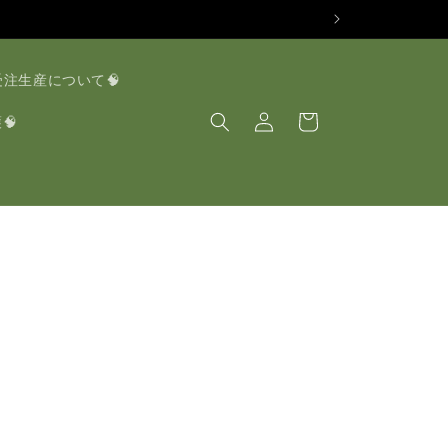
受注生産について🧠
ロ
カ
グ
ー
🧠
イ
ト
ン