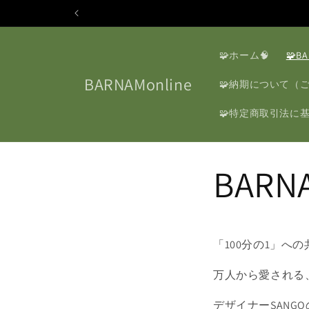
コンテ
ンツに
進む
🧩ホーム🧠
🧩B
BARNAMonline
🧩納期について（
🧩特定商取引法に基
BAR
「100分の1」へ
万人から愛される
デザイナーSANG