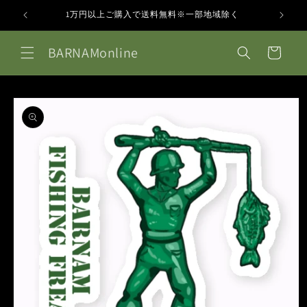
コンテ
ンツに
1万円以上ご購入で送料無料※一部地域除く
進む
カ
BARNAMonline
ー
ト
商品情
報にス
キップ