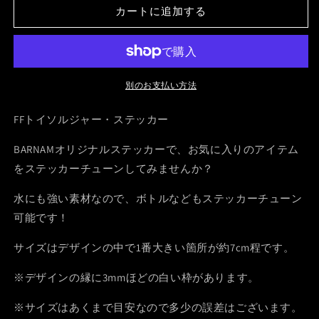
カートに追加する
ソ
ソ
ル
ル
ジ
ジ
ャ
ャ
ー・
ー・
別のお支払い方法
ス
ス
テ
テ
FFトイソルジャー・ステッカー
ッ
ッ
BARNAMオリジナルステッカーで、お気に入りのアイテム
カ
カ
をステッカーチューンしてみませんか？
ー
ー
の
の
水にも強い素材なので、ボトルなどもステッカーチューン
数
数
可能です！
量
量
を
を
サイズはデザインの中で1番大きい箇所が約7cm程です。
減
増
ら
や
※デザインの縁に3mmほどの白い枠があります。
す
す
※サイズはあくまで目安なので多少の誤差はございます。