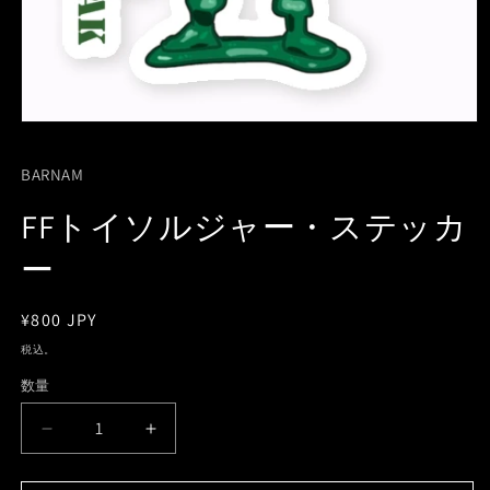
モ
ー
ダ
BARNAM
ル
で
FFトイソルジャー・ステッカ
メ
デ
ー
ィ
ア
(1)
通
¥800 JPY
を
開
常
税込。
く
価
数量
数
格
量
FF
FF
ト
ト
イ
イ